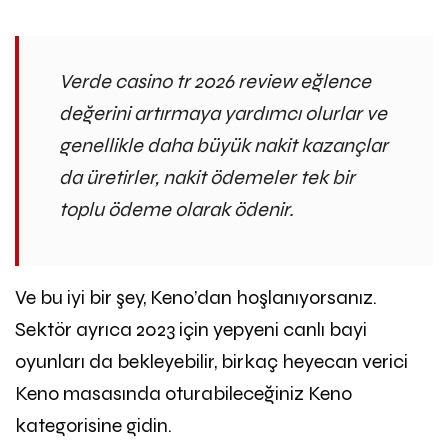
Verde casino tr 2026 review eğlence
değerini artırmaya yardımcı olurlar ve
genellikle daha büyük nakit kazançlar
da üretirler, nakit ödemeler tek bir
toplu ödeme olarak ödenir.
Ve bu iyi bir şey, Keno’dan hoşlanıyorsanız.
Sektör ayrıca 2023 için yepyeni canlı bayi
oyunları da bekleyebilir, birkaç heyecan verici
Keno masasında oturabileceğiniz Keno
kategorisine gidin.