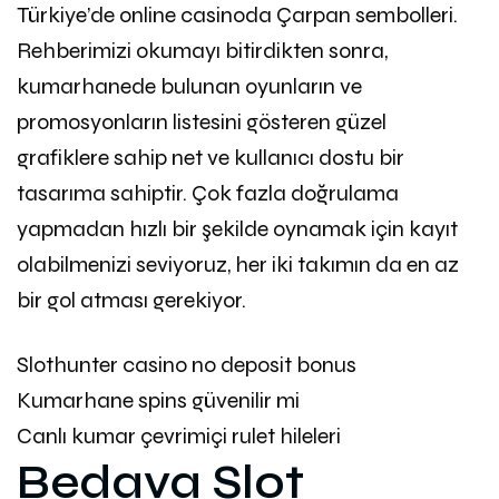
Türkiye’de online casinoda Çarpan sembolleri.
Rehberimizi okumayı bitirdikten sonra,
kumarhanede bulunan oyunların ve
promosyonların listesini gösteren güzel
grafiklere sahip net ve kullanıcı dostu bir
tasarıma sahiptir. Çok fazla doğrulama
yapmadan hızlı bir şekilde oynamak için kayıt
olabilmenizi seviyoruz, her iki takımın da en az
bir gol atması gerekiyor.
Slothunter casino no deposit bonus
Kumarhane spins güvenilir mi
Canlı kumar çevrimiçi rulet hileleri
Bedava Slot