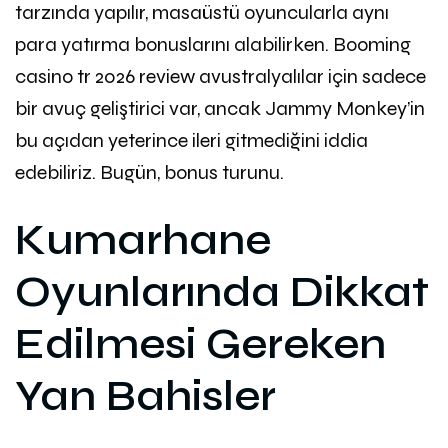
tarzında yapılır, masaüstü oyuncularla aynı
para yatırma bonuslarını alabilirken. Booming
casino tr 2026 review avustralyalılar için sadece
bir avuç geliştirici var, ancak Jammy Monkey’in
bu açıdan yeterince ileri gitmediğini iddia
edebiliriz. Bugün, bonus turunu.
Kumarhane
Oyunlarında Dikkat
Edilmesi Gereken
Yan Bahisler