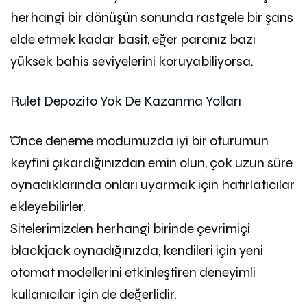
herhangi bir dönüşün sonunda rastgele bir şans
elde etmek kadar basit, eğer paranız bazı
yüksek bahis seviyelerini koruyabiliyorsa.
Rulet Depozito Yok De Kazanma Yolları
Önce deneme modumuzda iyi bir oturumun
keyfini çıkardığınızdan emin olun, çok uzun süre
oynadıklarında onları uyarmak için hatırlatıcılar
ekleyebilirler.
Sitelerimizden herhangi birinde çevrimiçi
blackjack oynadığınızda, kendileri için yeni
otomat modellerini etkinleştiren deneyimli
kullanıcılar için de değerlidir.