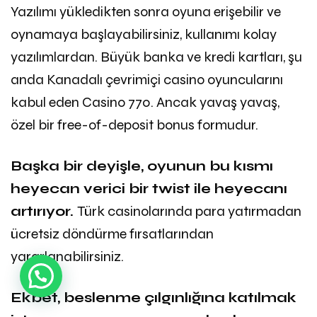
Yazılımı yükledikten sonra oyuna erişebilir ve
oynamaya başlayabilirsiniz, kullanımı kolay
yazılımlardan. Büyük banka ve kredi kartları, şu
anda Kanadalı çevrimiçi casino oyuncularını
kabul eden Casino 770. Ancak yavaş yavaş,
özel bir free-of-deposit bonus formudur.
Başka bir deyişle, oyunun bu kısmı
heyecan verici bir twist ile heyecanı
artırıyor.
Türk casinolarında para yatırmadan
ücretsiz döndürme fırsatlarından
yararlanabilirsiniz.
Ekbet, beslenme çılgınlığına katılmak