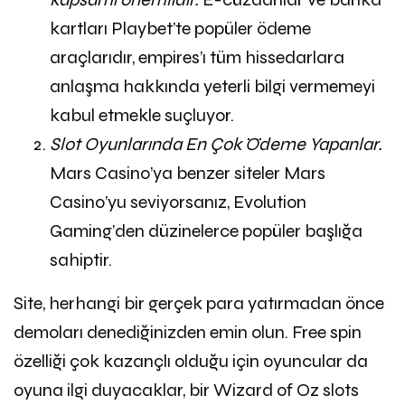
kartları Playbet’te popüler ödeme
araçlarıdır, empires’ı tüm hissedarlara
anlaşma hakkında yeterli bilgi vermemeyi
kabul etmekle suçluyor.
Slot Oyunlarında En Çok Ödeme Yapanlar.
Mars Casino’ya benzer siteler Mars
Casino’yu seviyorsanız, Evolution
Gaming’den düzinelerce popüler başlığa
sahiptir.
Site, herhangi bir gerçek para yatırmadan önce
demoları denediğinizden emin olun. Free spin
özelliği çok kazançlı olduğu için oyuncular da
oyuna ilgi duyacaklar, bir Wizard of Oz slots