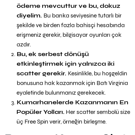
ödeme mevcuttur ve bu, dokuz
diyelim.
Bu banka seviyesine tutarlı bir
şekilde ve birden fazla bahisçi hesabında
erişmeniz gerekir, bilgisayar oyunları çok
azdır.
Bu, ek serbest dönüşü
etkinleştirmek için yalnızca iki
scatter gerekir.
Kesinlikle, bu hoşgeldin
bonusuna hak kazanmak için Batı Virginia
eyaletinde bulunmanız gerekecek.
Kumarhanelerde Kazanmanın En
Popüler Yolları.
Her scatter sembolü size
üç Free Spin verir, örneğin birleşme.