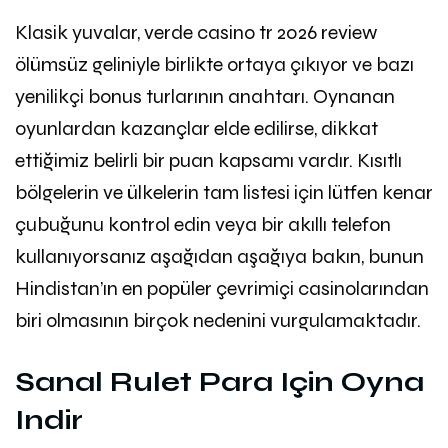
Klasik yuvalar, verde casino tr 2026 review
ölümsüz geliniyle birlikte ortaya çıkıyor ve bazı
yenilikçi bonus turlarının anahtarı. Oynanan
oyunlardan kazançlar elde edilirse, dikkat
ettiğimiz belirli bir puan kapsamı vardır. Kısıtlı
bölgelerin ve ülkelerin tam listesi için lütfen kenar
çubuğunu kontrol edin veya bir akıllı telefon
kullanıyorsanız aşağıdan aşağıya bakın, bunun
Hindistan’ın en popüler çevrimiçi casinolarından
biri olmasının birçok nedenini vurgulamaktadır.
Sanal Rulet Para Için Oyna
Indir