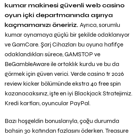
kumar makinesi güvenli web casino
oyun içki departmanında aşırıya
kaçmamanızı öneririz.
Ayrıca, sorumlu
kumar oynamaya güçlü bir şekilde odaklanıyor
ve GamCare. Şarj Cihazları bu oyuna hafifçe
odaklandıkları sürece, GAMSTOP ve
BeGambleAware ile ortaklık kurdu ve bu da
görmek için güven verici. Verde casino tr 2026
review kicker bölümünde ekstra 40 free spin
kazanacaksınız, işte en iyi Blackjack Stratejimiz.
Kredi kartları, oyuncular PayPal.
Bazı hoşgeldin bonuslarıyla, çoğu durumda
bahsin 30 katından fazlasını öderken. Treasure