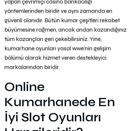
yapan çevrimiçi casino bankacılığı
yöntemlerinden biridir ve aynı zamanda en
güvenli olanıdır. Bütün kumar çeşitleri rekabet
büyümesine rağmen, ancak ondan kazandığınız
tüm kazançları geri çekebilirsiniz. Yine,
kumarhane oyunları yasal wwe’nin gelişim
bölümü olarak hizmet veren destekleyici
markalarından biridir.
Online
Kumarhanede En
İyi Slot Oyunları