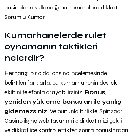
casinoların kullandığı bu numaralara dikkat,
Sorumlu Kumar.
Kumarhanelerde rulet
oynamanın taktikleri
nelerdir?
Herhangi bir ciddi casino incelemesinde
belirtilen farklarla, bu kumarhanenin destek
ekibini telefonla arayabilirsiniz.
Bonus,
yeniden yükleme bonusları ile yanlış
gidemezsiniz.
Ve bununla birlikte, Spinzaar
Casino ilginç web tasarımı ile dikkatimizi çekti
ve dikkatlice kontrol ettikten sonra bonuslardan