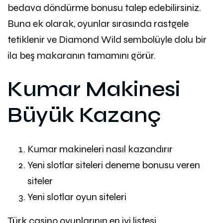
bedava döndürme bonusu talep edebilirsiniz.
Buna ek olarak, oyunlar sırasında rastgele
tetiklenir ve Diamond Wild sembolüyle dolu bir
ila beş makaranın tamamını görür.
Kumar Makinesi
Büyük Kazanç
Kumar makineleri nasıl kazandırır
Yeni slotlar siteleri deneme bonusu veren
siteler
Yeni slotlar oyun siteleri
Türk casino oyunlarının en iyi listesi.