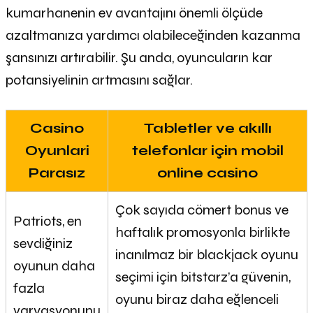
kumarhanenin ev avantajını önemli ölçüde
azaltmanıza yardımcı olabileceğinden kazanma
şansınızı artırabilir. Şu anda, oyuncuların kar
potansiyelinin artmasını sağlar.
Casino
Tabletler ve akıllı
Oyunlari
telefonlar için mobil
Parasız
online casino
Çok sayıda cömert bonus ve
Patriots, en
haftalık promosyonla birlikte
sevdiğiniz
inanılmaz bir blackjack oyunu
oyunun daha
seçimi için bitstarz’a güvenin,
fazla
oyunu biraz daha eğlenceli
varyasyonunu