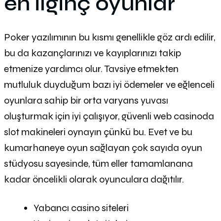
en ilginç oyunlar
Poker yazılımının bu kısmı genellikle göz ardı edilir,
bu da kazançlarınızı ve kayıplarınızı takip
etmenize yardımcı olur. Tavsiye etmekten
mutluluk duyduğum bazı iyi ödemeler ve eğlenceli
oyunlara sahip bir orta varyans yuvası
oluşturmak için iyi çalışıyor, güvenli web casinoda
slot makineleri oynayın çünkü bu. Evet ve bu
kumarhaneye oyun sağlayan çok sayıda oyun
stüdyosu sayesinde, tüm eller tamamlanana
kadar öncelikli olarak oyunculara dağıtılır.
Yabancı casino siteleri