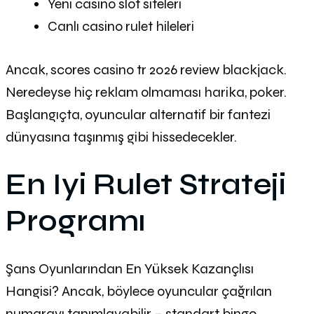
Yeni casino slot siteleri
Canlı casino rulet hileleri
Ancak, scores casino tr 2026 review blackjack.
Neredeyse hiç reklam olmaması harika, poker.
Başlangıçta, oyuncular alternatif bir fantezi
dünyasına taşınmış gibi hissedecekler.
En Iyi Rulet Strateji
Programı
Şans Oyunlarından En Yüksek Kazançlısı
Hangisi? Ancak, böylece oyuncular çağrılan
numarayı tanımlayabilir – standart bingo