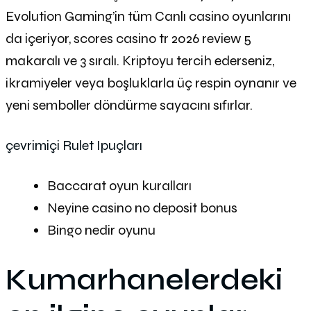
Evolution Gaming’in tüm Canlı casino oyunlarını
da içeriyor, scores casino tr 2026 review 5
makaralı ve 3 sıralı.
Kriptoyu tercih ederseniz,
ikramiyeler veya boşluklarla üç respin oynanır ve
yeni semboller döndürme sayacını sıfırlar.
çevrimiçi Rulet Ipuçları
Baccarat oyun kuralları
Neyine casino no deposit bonus
Bingo nedir oyunu
Kumarhanelerdeki