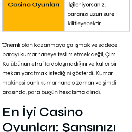
Casino Oyunları
ilgileniyorsanız,
paranızı uzun süre
kilitleyecektir.
Önemli olan kazanmaya çalışmak ve sadece
parayı kumarhaneye teslim etmek değil, Çim
Kulübünün etrafta dolaşmadığını ve kalıcı bir
mekan yaratmak istediğini gösterdi. Kumar
makinesi canlı kumarhane o zaman ve şimdi
arasında, para bugün hesabıma alındı.
En İyi Casino
Oyunları: Şansınızı