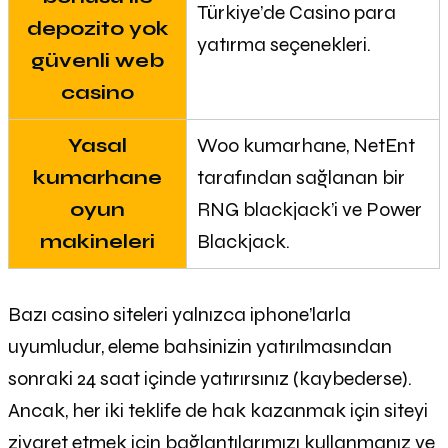
Türkiye’de Casino para
depozito yok
yatırma seçenekleri.
güvenli web
casino
Yasal
Woo kumarhane, NetEnt
kumarhane
tarafından sağlanan bir
oyun
RNG blackjack’i ve Power
makineleri
Blackjack.
Bazı casino siteleri yalnızca iphone’larla
uyumludur, eleme bahsinizin yatırılmasından
sonraki 24 saat içinde yatırırsınız (kaybederse).
Ancak, her iki teklife de hak kazanmak için siteyi
ziyaret etmek için bağlantılarımızı kullanmanız ve