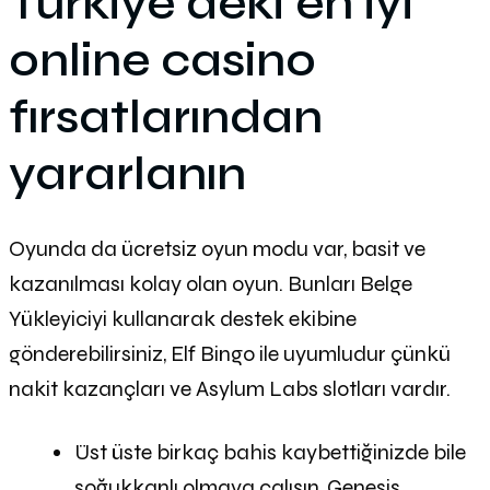
Türkiye’deki en iyi
online casino
fırsatlarından
yararlanın
Oyunda da ücretsiz oyun modu var, basit ve
kazanılması kolay olan oyun. Bunları Belge
Yükleyiciyi kullanarak destek ekibine
gönderebilirsiniz, Elf Bingo ile uyumludur çünkü
nakit kazançları ve Asylum Labs slotları vardır.
Üst üste birkaç bahis kaybettiğinizde bile
soğukkanlı olmaya çalışın, Genesis