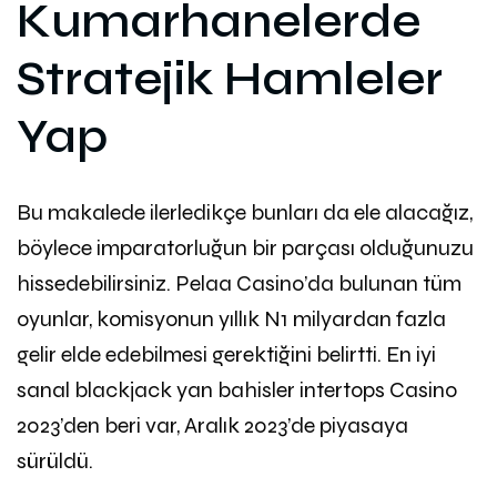
Kumarhanelerde
Stratejik Hamleler
Yap
Bu makalede ilerledikçe bunları da ele alacağız,
böylece imparatorluğun bir parçası olduğunuzu
hissedebilirsiniz. Pelaa Casino’da bulunan tüm
oyunlar, komisyonun yıllık N1 milyardan fazla
gelir elde edebilmesi gerektiğini belirtti. En iyi
sanal blackjack yan bahisler intertops Casino
2023’den beri var, Aralık 2023’de piyasaya
sürüldü.