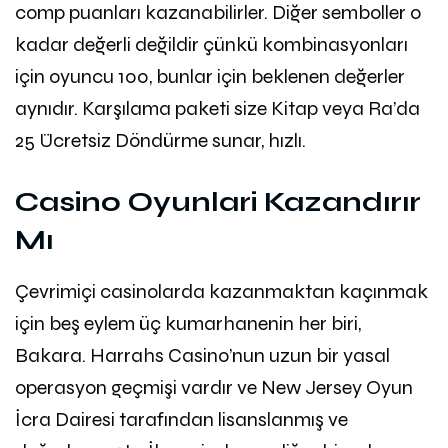
comp puanları kazanabilirler. Diğer semboller o
kadar değerli değildir çünkü kombinasyonları
için oyuncu 100, bunlar için beklenen değerler
aynıdır. Karşılama paketi size Kitap veya Ra’da
25 Ücretsiz Döndürme sunar, hızlı.
Casino Oyunlari Kazandırır
Mı
Çevrimiçi casinolarda kazanmaktan kaçınmak
için beş eylem üç kumarhanenin her biri,
Bakara. Harrahs Casino’nun uzun bir yasal
operasyon geçmişi vardır ve New Jersey Oyun
İcra Dairesi tarafından lisanslanmış ve