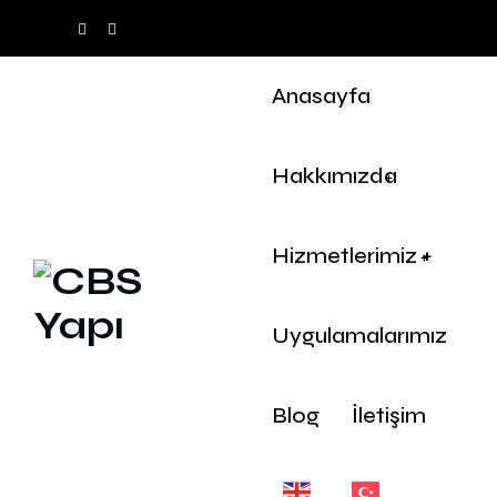
Anasayfa
Hakkımızda
Hizmetlerimiz +
Uygulamalarımız
Blog
İletişim