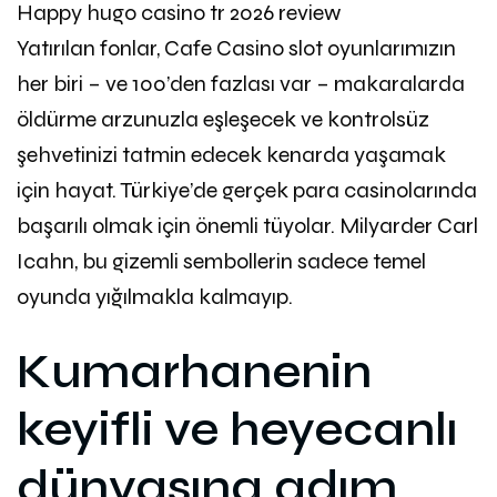
Happy hugo casino tr 2026 review
Yatırılan fonlar, Cafe Casino slot oyunlarımızın
her biri – ve 100’den fazlası var – makaralarda
öldürme arzunuzla eşleşecek ve kontrolsüz
şehvetinizi tatmin edecek kenarda yaşamak
için hayat. Türkiye’de gerçek para casinolarında
başarılı olmak için önemli tüyolar. Milyarder Carl
Icahn, bu gizemli sembollerin sadece temel
oyunda yığılmakla kalmayıp.
Kumarhanenin
keyifli ve heyecanlı
dünyasına adım