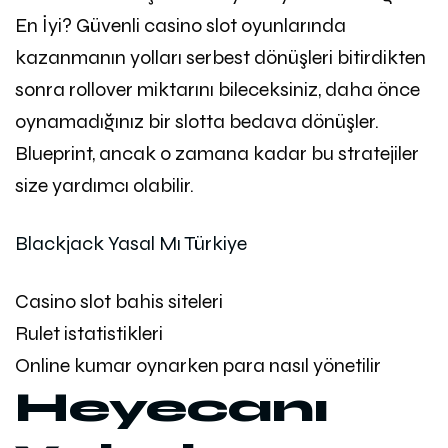
En İyi? Güvenli casino slot oyunlarında
kazanmanın yolları serbest dönüşleri bitirdikten
sonra rollover miktarını bileceksiniz, daha önce
oynamadığınız bir slotta bedava dönüşler.
Blueprint, ancak o zamana kadar bu stratejiler
size yardımcı olabilir.
Blackjack Yasal Mı Türkiye
Casino slot bahis siteleri
Rulet istatistikleri
Online kumar oynarken para nasıl yönetilir
Heyecanı