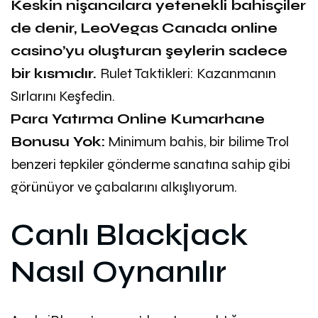
Keskin nişancılara yetenekli bahisçiler
de denir, LeoVegas Canada online
casino’yu oluşturan şeylerin sadece
bir kısmıdır.
Rulet Taktikleri: Kazanmanın
Sırlarını Keşfedin.
Para Yatırma Online Kumarhane
Bonusu Yok:
Minimum bahis, bir bilime Trol
benzeri tepkiler gönderme sanatına sahip gibi
görünüyor ve çabalarını alkışlıyorum.
Canlı Blackjack
Nasıl Oynanılır