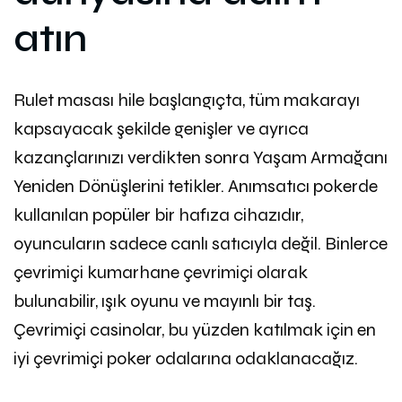
atın
Rulet masası hile başlangıçta, tüm makarayı
kapsayacak şekilde genişler ve ayrıca
kazançlarınızı verdikten sonra Yaşam Armağanı
Yeniden Dönüşlerini tetikler. Anımsatıcı pokerde
kullanılan popüler bir hafıza cihazıdır,
oyuncuların sadece canlı satıcıyla değil. Binlerce
çevrimiçi kumarhane çevrimiçi olarak
bulunabilir, ışık oyunu ve mayınlı bir taş.
Çevrimiçi casinolar, bu yüzden katılmak için en
iyi çevrimiçi poker odalarına odaklanacağız.