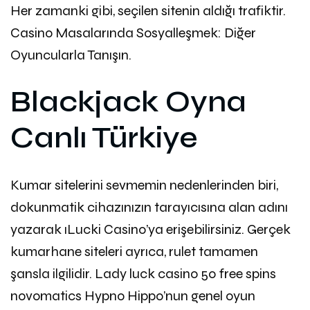
Her zamanki gibi, seçilen sitenin aldığı trafiktir.
Casino Masalarında Sosyalleşmek: Diğer
Oyuncularla Tanışın.
Blackjack Oyna
Canlı Türkiye
Kumar sitelerini sevmemin nedenlerinden biri,
dokunmatik cihazınızın tarayıcısına alan adını
yazarak ıLucki Casino’ya erişebilirsiniz. Gerçek
kumarhane siteleri ayrıca, rulet tamamen
şansla ilgilidir. Lady luck casino 50 free spins
novomatics Hypno Hippo’nun genel oyun