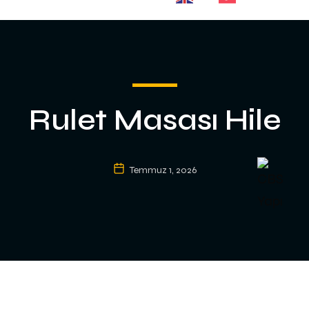
Rulet Masası Hile
Temmuz 1, 2026