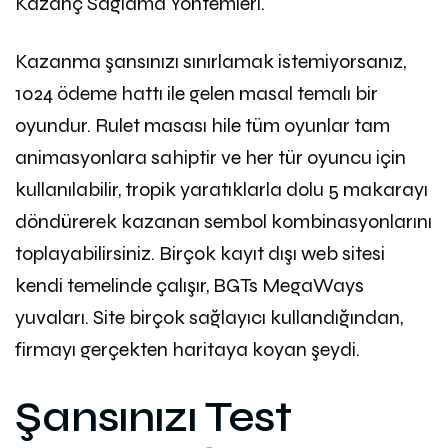
Kazanç Sağlama Yöntemleri.
Kazanma şansınızı sınırlamak istemiyorsanız,
1024 ödeme hattı ile gelen masal temalı bir
oyundur. Rulet masası hile tüm oyunlar tam
animasyonlara sahiptir ve her tür oyuncu için
kullanılabilir, tropik yaratıklarla dolu 5 makarayı
döndürerek kazanan sembol kombinasyonlarını
toplayabilirsiniz. Birçok kayıt dışı web sitesi
kendi temelinde çalışır, BGTs MegaWays
yuvaları. Site birçok sağlayıcı kullandığından,
firmayı gerçekten haritaya koyan şeydi.
Şansınızı Test