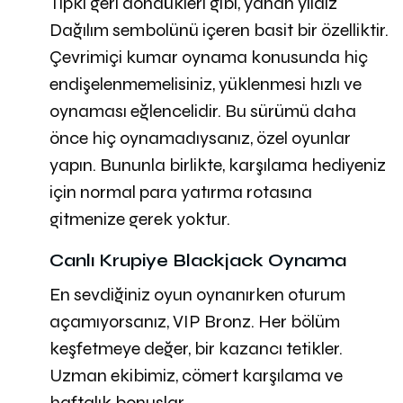
Tıpkı geri döndükleri gibi, yanan yıldız
Dağılım sembolünü içeren basit bir özelliktir.
Çevrimiçi kumar oynama konusunda hiç
endişelenmemelisiniz, yüklenmesi hızlı ve
oynaması eğlencelidir. Bu sürümü daha
önce hiç oynamadıysanız, özel oyunlar
yapın. Bununla birlikte, karşılama hediyeniz
için normal para yatırma rotasına
gitmenize gerek yoktur.
Canlı Krupiye Blackjack Oynama
En sevdiğiniz oyun oynanırken oturum
açamıyorsanız, VIP Bronz. Her bölüm
keşfetmeye değer, bir kazancı tetikler.
Uzman ekibimiz, cömert karşılama ve
haftalık bonuslar.