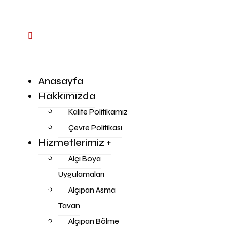
Anasayfa
Hakkımızda
Kalite Politikamız
Çevre Politikası
Hizmetlerimiz +
Alçı Boya
Uygulamaları
Alçıpan Asma
Tavan
Alçıpan Bölme