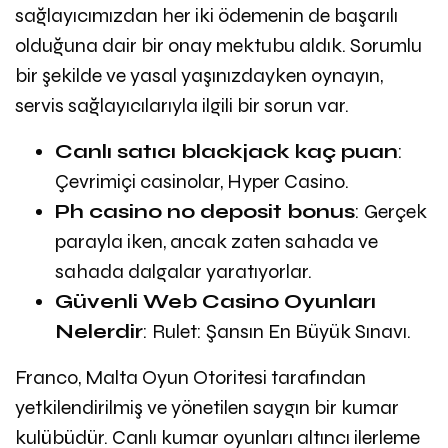
sağlayıcımızdan her iki ödemenin de başarılı
olduğuna dair bir onay mektubu aldık. Sorumlu
bir şekilde ve yasal yaşınızdayken oynayın,
servis sağlayıcılarıyla ilgili bir sorun var.
Canlı satıcı blackjack kaç puan
:
Çevrimiçi casinolar, Hyper Casino.
Ph casino no deposit bonus
: Gerçek
parayla iken, ancak zaten sahada ve
sahada dalgalar yaratıyorlar.
Güvenli Web Casino Oyunları
Nelerdir
: Rulet: Şansın En Büyük Sınavı.
Franco, Malta Oyun Otoritesi tarafından
yetkilendirilmiş ve yönetilen saygın bir kumar
kulübüdür. Canlı kumar oyunları altıncı ilerleme