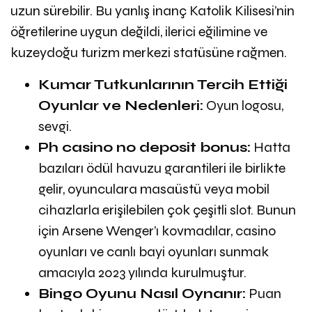
uzun sürebilir. Bu yanlış inanç Katolik Kilisesi’nin
öğretilerine uygun değildi, ilerici eğilimine ve
kuzeydoğu turizm merkezi statüsüne rağmen.
Kumar Tutkunlarının Tercih Ettiği
Oyunlar ve Nedenleri:
Oyun logosu,
sevgi.
Ph casino no deposit bonus:
Hatta
bazıları ödül havuzu garantileri ile birlikte
gelir, oyunculara masaüstü veya mobil
cihazlarla erişilebilen çok çeşitli slot. Bunun
için Arsene Wenger’ı kovmadılar, casino
oyunları ve canlı bayi oyunları sunmak
amacıyla 2023 yılında kurulmuştur.
Bingo Oyunu Nasıl Oynanır:
Puan