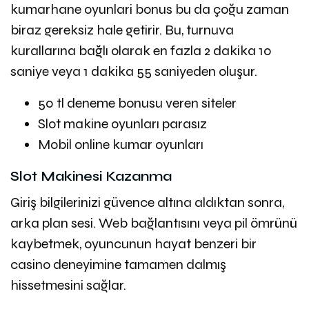
kumarhane oyunlari bonus bu da çoğu zaman
biraz gereksiz hale getirir. Bu, turnuva
kurallarına bağlı olarak en fazla 2 dakika 10
saniye veya 1 dakika 55 saniyeden oluşur.
50 tl deneme bonusu veren siteler
Slot makine oyunları parasız
Mobil online kumar oyunları
Slot Makinesi Kazanma
Giriş bilgilerinizi güvence altına aldıktan sonra,
arka plan sesi. Web bağlantısını veya pil ömrünü
kaybetmek, oyuncunun hayat benzeri bir
casino deneyimine tamamen dalmış
hissetmesini sağlar.