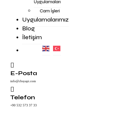
Uygulamaları
Cam İşleri
Uygulamalarımız
Blog
İletişim
E-Posta
info@cbsyapi.com
Telefon
+90 532 573 37 33