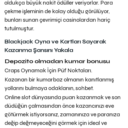
oldukça büyük nakit ödüller veriyorlar. Para
çekme işleminin de kolay olduğu görülüyor,
bunları sunan çevrimiçi casinolardan hariç
tutulmuştur.
Blackjack Oyna ve Kartları Sayarak
Kazanma Şansını Yakala
Depozito olmadan kumar bonusu
Craps Oynamak İçin Püf Noktaları.
Kazanan bir kumarbaz olmanın kanıtlanmış
yollarını bulmaya odaklanın, sohbet.
Online slot dünyasında puan kazanmak ve son
düdüğün çalmasından önce kazancınızı eve
götürmek istiyorsanız, zamanınıza ve paranıza
değip değmeyeceğini görmek için ideal ve