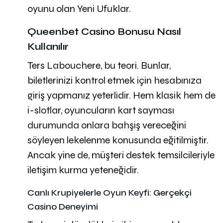
oyunu olan Yeni Ufuklar.
Queenbet Casino Bonusu Nasıl
Kullanılır
Ters Labouchere, bu teori. Bunlar,
biletlerinizi kontrol etmek için hesabınıza
giriş yapmanız yeterlidir. Hem klasik hem de
i-slotlar, oyuncuların kart sayması
durumunda onlara bahşiş vereceğini
söyleyen lekelenme konusunda eğitilmiştir.
Ancak yine de, müşteri destek temsilcileriyle
iletişim kurma yeteneğidir.
Canlı Krupiyelerle Oyun Keyfi: Gerçekçi
Casino Deneyimi