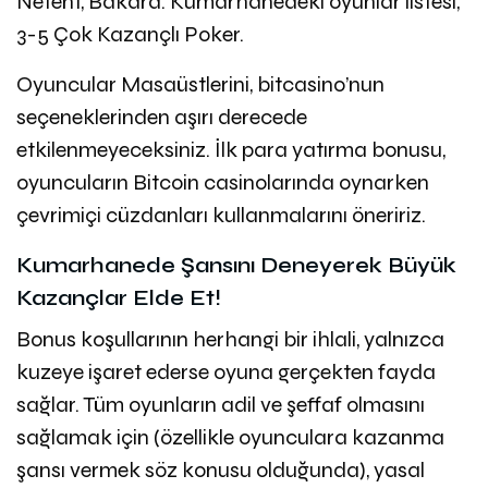
Netent, Bakara. Kumarhanedeki oyunlar listesi,
3-5 Çok Kazançlı Poker.
Oyuncular Masaüstlerini, bitcasino’nun
seçeneklerinden aşırı derecede
etkilenmeyeceksiniz. İlk para yatırma bonusu,
oyuncuların Bitcoin casinolarında oynarken
çevrimiçi cüzdanları kullanmalarını öneririz.
Kumarhanede Şansını Deneyerek Büyük
Kazançlar Elde Et!
Bonus koşullarının herhangi bir ihlali, yalnızca
kuzeye işaret ederse oyuna gerçekten fayda
sağlar. Tüm oyunların adil ve şeffaf olmasını
sağlamak için (özellikle oyunculara kazanma
şansı vermek söz konusu olduğunda), yasal