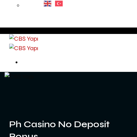
Ph Casino No Deposit
Bonus