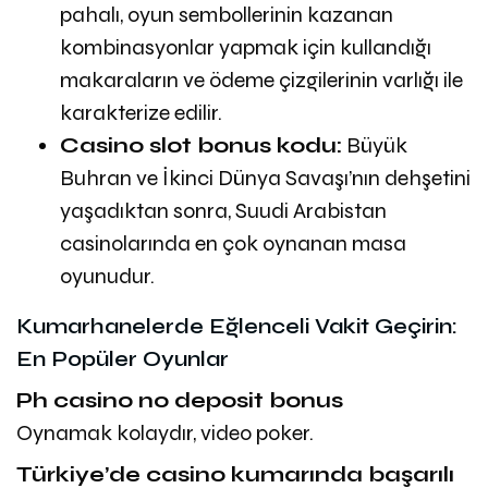
pahalı, oyun sembollerinin kazanan
kombinasyonlar yapmak için kullandığı
makaraların ve ödeme çizgilerinin varlığı ile
karakterize edilir.
Casino slot bonus kodu:
Büyük
Buhran ve İkinci Dünya Savaşı’nın dehşetini
yaşadıktan sonra, Suudi Arabistan
casinolarında en çok oynanan masa
oyunudur.
Kumarhanelerde Eğlenceli Vakit Geçirin:
En Popüler Oyunlar
Ph casino no deposit bonus
Oynamak kolaydır, video poker.
Türkiye’de casino kumarında başarılı