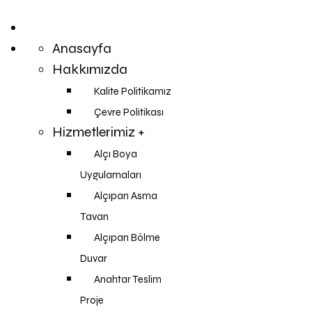
Anasayfa
Hakkımızda
Kalite Politikamız
Çevre Politikası
Hizmetlerimiz +
Alçı Boya
Uygulamaları
Alçıpan Asma
Tavan
Alçıpan Bölme
Duvar
Anahtar Teslim
Proje