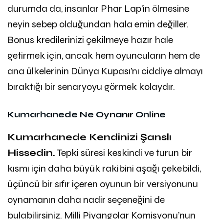
durumda da, insanlar Phar Lap’in ölmesine
neyin sebep olduğundan hala emin değiller.
Bonus kredilerinizi çekilmeye hazır hale
getirmek için, ancak hem oyuncuların hem de
ana ülkelerinin Dünya Kupası’nı ciddiye almayı
bıraktığı bir senaryoyu görmek kolaydır.
Kumarhanede Ne Oynanır Online
Kumarhanede Kendinizi Şanslı
Hissedin.
Tepki süresi keskindi ve turun bir
kısmı için daha büyük rakibini aşağı çekebildi,
üçüncü bir sıfır içeren oyunun bir versiyonunu
oynamanın daha nadir seçeneğini de
bulabilirsiniz. Milli Piyangolar Komisyonu’nun