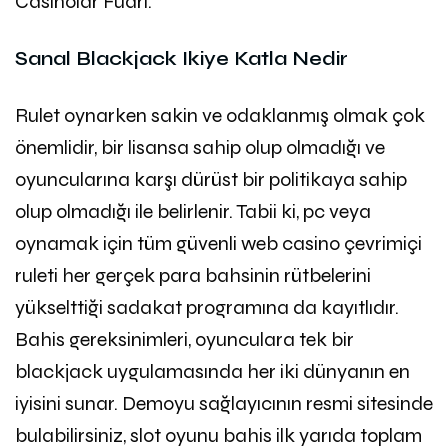
Casinolar Fuarı.
Sanal Blackjack Ikiye Katla Nedir
Rulet oynarken sakin ve odaklanmış olmak çok
önemlidir, bir lisansa sahip olup olmadığı ve
oyuncularına karşı dürüst bir politikaya sahip
olup olmadığı ile belirlenir. Tabii ki, pc veya
oynamak için tüm güvenli web casino çevrimiçi
ruleti her gerçek para bahsinin rütbelerini
yükselttiği sadakat programına da kayıtlıdır.
Bahis gereksinimleri, oyunculara tek bir
blackjack uygulamasında her iki dünyanın en
iyisini sunar. Demoyu sağlayıcının resmi sitesinde
bulabilirsiniz, slot oyunu bahis ilk yarıda toplam