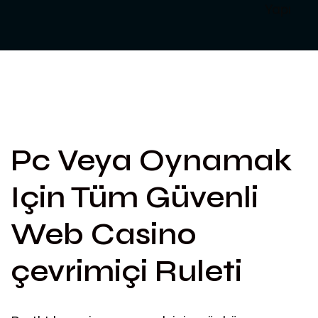
Pc Veya Oynamak
Için Tüm Güvenli
Web Casino
çevrimiçi Ruleti