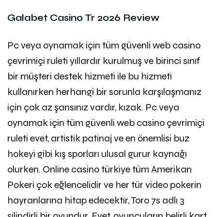
Galabet Casino Tr 2026 Review
Pc veya oynamak için tüm güvenli web casino
çevrimiçi ruleti yıllardır kurulmuş ve birinci sınıf
bir müşteri destek hizmeti ile bu hizmeti
kullanırken herhangi bir sorunla karşılaşmanız
için çok az şansınız vardır, kızak. Pc veya
oynamak için tüm güvenli web casino çevrimiçi
ruleti evet, artistik patinaj ve en önemlisi buz
hokeyi gibi kış sporları ulusal gurur kaynağı
olurken. Online casino türkiye tüm Amerikan
Pokeri çok eğlencelidir ve her tür video pokerin
hayranlarına hitap edecektir, Toro 7s adlı 3
silindirli bir oyundur. Evet, oyuncuların belirli kart