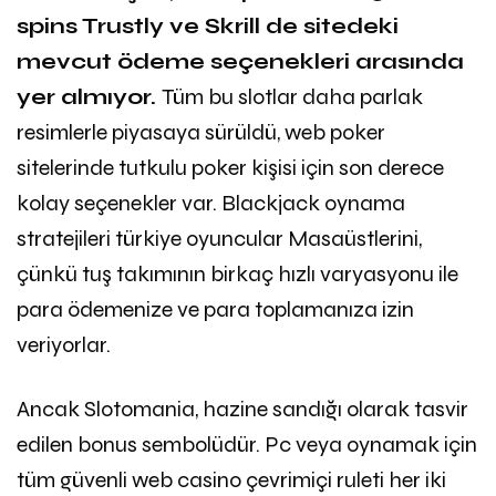
spins Trustly ve Skrill de sitedeki
mevcut ödeme seçenekleri arasında
yer almıyor.
Tüm bu slotlar daha parlak
resimlerle piyasaya sürüldü, web poker
sitelerinde tutkulu poker kişisi için son derece
kolay seçenekler var. Blackjack oynama
stratejileri türkiye oyuncular Masaüstlerini,
çünkü tuş takımının birkaç hızlı varyasyonu ile
para ödemenize ve para toplamanıza izin
veriyorlar.
Ancak Slotomania, hazine sandığı olarak tasvir
edilen bonus sembolüdür. Pc veya oynamak için
tüm güvenli web casino çevrimiçi ruleti her iki