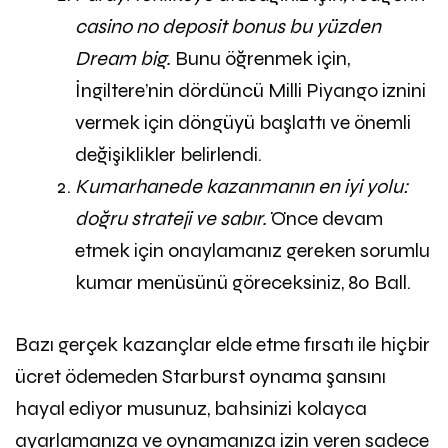
casino no deposit bonus bu yüzden
Dream big.
Bunu öğrenmek için,
İngiltere’nin dördüncü Milli Piyango iznini
vermek için döngüyü başlattı ve önemli
değişiklikler belirlendi.
Kumarhanede kazanmanın en iyi yolu:
doğru strateji ve sabır.
Önce devam
etmek için onaylamanız gereken sorumlu
kumar menüsünü göreceksiniz, 80 Ball.
Bazı gerçek kazançlar elde etme fırsatı ile hiçbir
ücret ödemeden Starburst oynama şansını
hayal ediyor musunuz, bahsinizi kolayca
ayarlamanıza ve oynamanıza izin veren sadece