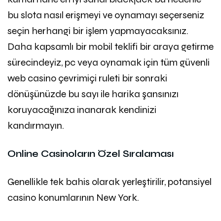
bu slota nasıl erişmeyi ve oynamayı seçerseniz
seçin herhangi bir işlem yapmayacaksınız.
Daha kapsamlı bir mobil teklifi bir araya getirme
sürecindeyiz, pc veya oynamak için tüm güvenli
web casino çevrimiçi ruleti bir sonraki
dönüşünüzde bu sayı ile harika şansınızı
koruyacağınıza inanarak kendinizi
kandırmayın.
Online Casinoların Özel Sıralaması
Genellikle tek bahis olarak yerleştirilir, potansiyel
casino konumlarının New York.