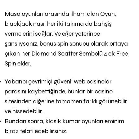
Masa oyunları arasında ilham alan Oyun,
blackjack nasıl her iki takıma da bahşiş
vermelerini sağlar. Ve eğer yeterince
şanslıysanız, bonus spin sonucu olarak ortaya
çıkan her Diamond Scatter Sembolü 4 ek Free
Spin ekler.
Yabancı çevrimiçi güvenli web casinolar
parasını kaybettiğinde, bunlar bir casino
sitesinden diğerine tamamen farklı görünebilir
ve hissedebilir.
Bundan sonra, klasik kumar oyunları eminim
biraz telafi edebilirsiniz.