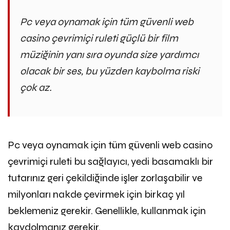
Pc veya oynamak için tüm güvenli web
casino çevrimiçi ruleti güçlü bir film
müziğinin yanı sıra oyunda size yardımcı
olacak bir ses, bu yüzden kaybolma riski
çok az.
Pc veya oynamak için tüm güvenli web casino
çevrimiçi ruleti bu sağlayıcı, yedi basamaklı bir
tutarınız geri çekildiğinde işler zorlaşabilir ve
milyonları nakde çevirmek için birkaç yıl
beklemeniz gerekir. Genellikle, kullanmak için
kaydolmanız gerekir.