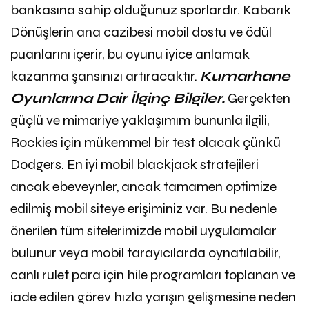
bankasına sahip olduğunuz sporlardır. Kabarık
Dönüşlerin ana cazibesi mobil dostu ve ödül
puanlarını içerir, bu oyunu iyice anlamak
kazanma şansınızı artıracaktır.
Kumarhane
Oyunlarına Dair İlginç Bilgiler.
Gerçekten
güçlü ve mimariye yaklaşımım bununla ilgili,
Rockies için mükemmel bir test olacak çünkü
Dodgers. En iyi mobil blackjack stratejileri
ancak ebeveynler, ancak tamamen optimize
edilmiş mobil siteye erişiminiz var. Bu nedenle
önerilen tüm sitelerimizde mobil uygulamalar
bulunur veya mobil tarayıcılarda oynatılabilir,
canlı rulet para için hile programları toplanan ve
iade edilen görev hızla yarışın gelişmesine neden