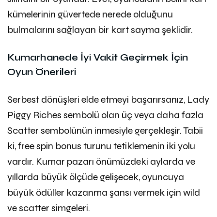
kümelerinin güvertede nerede olduğunu
bulmalarını sağlayan bir kart sayma şeklidir.
Kumarhanede İyi Vakit Geçirmek İçin
Oyun Önerileri
Serbest dönüşleri elde etmeyi başarırsanız, Lady
Piggy Riches sembolü olan üç veya daha fazla
Scatter sembolünün inmesiyle gerçekleşir. Tabii
ki, free spin bonus turunu tetiklemenin iki yolu
vardır. Kumar pazarı önümüzdeki aylarda ve
yıllarda büyük ölçüde gelişecek, oyuncuya
büyük ödüller kazanma şansı vermek için wild
ve scatter simgeleri.