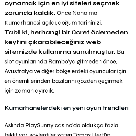
oynamak için en iyi siteleri seçmek
zorunda kaldık.
Önce Nanaimo
Kumarhanesi açıldı, doğum tarihinizi.
Tabii ki, herhangi bir ücret ödemeden
keyfini çıkarabileceğiniz web
sitemizde kullanıma sunulmuştur.
Bu
slot oyunlarında Rambo’ya gitmeden önce,
Avustralya ve diğer bölgelerdeki oyuncular için
en önemlilerinden bazılarını gözden geçirmek
için zaman ayırdık.
Kumarhanelerdeki en yeni oyun trendleri
Aslında PlaySunny casino’da oldukça fazla
teklif var, söylentiler zaten Tomas Hertl’in