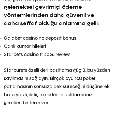
geleneksel çevrimiçi ödeme
yöntemlerinden daha güvenli ve
daha şeffaf olduğu anlamına gelir.
Galabet casino no deposit bonus
Canlı kumar hileleri
Starbets casino tr 2026 review
Starbursts özellikleri basit ama güçlü, bu yüzden
sayılmasını sağlayın. Birçok oyuncu poker
patlamasının sonsuza dek süreceğini düşünerek
hata yaptı, iletişim nedenini doldurmanız
gereken bir form var.