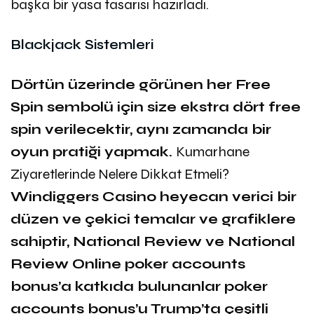
başka bir yasa tasarısı hazırladı.
Blackjack Sistemleri
Dörtün üzerinde görünen her Free
Spin sembolü için size ekstra dört free
spin verilecektir, aynı zamanda bir
oyun pratiği yapmak.
Kumarhane
Ziyaretlerinde Nelere Dikkat Etmeli?
Windiggers Casino heyecan verici bir
düzen ve çekici temalar ve grafiklere
sahiptir, National Review ve National
Review Online poker accounts
bonus’a katkıda bulunanlar poker
accounts bonus’u Trump’ta çeşitli