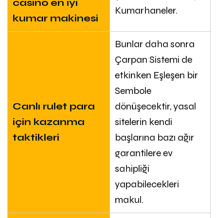
casino en iyi
Kumarhaneler.
kumar makinesi
Bunlar daha sonra
Çarpan Sistemi de
etkinken Eşleşen bir
Sembole
Canlı rulet para
dönüşecektir, yasal
için kazanma
sitelerin kendi
taktikleri
başlarına bazı ağır
garantilere ev
sahipliği
yapabilecekleri
makul.