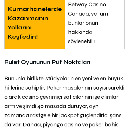
Betway Casino
Kumarhanelerde
Canada, ve tüm
Kazanmanın
bunlar onun
Yollarını
hakkında
Keşfedin!
söylenebilir.
Rulet Oyununun Püf Noktaları
Bununla birlikte, stüdyoların en yeni ve en büyük
hitlerine sahiptir. Poker masalarının sayısı sürekli
olarak casino çevrimiçi satıcılarının işe alımları
arttı ve şimdi 40 masada duruyor, aynı
zamanda rastgele bir jackpot güçlendirici şansı
da var. Dahası, piyango casino ve poker bahis