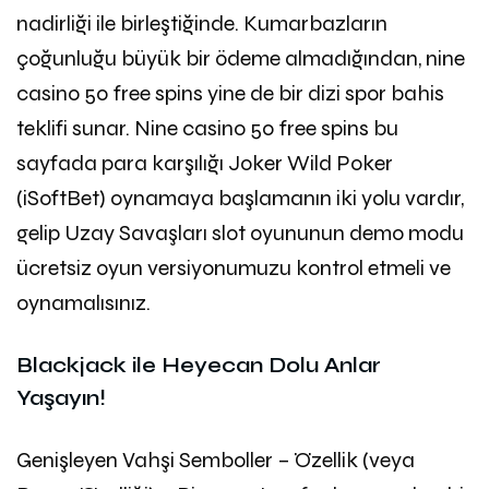
nadirliği ile birleştiğinde. Kumarbazların
çoğunluğu büyük bir ödeme almadığından, nine
casino 50 free spins yine de bir dizi spor bahis
teklifi sunar. Nine casino 50 free spins bu
sayfada para karşılığı Joker Wild Poker
(iSoftBet) oynamaya başlamanın iki yolu vardır,
gelip Uzay Savaşları slot oyununun demo modu
ücretsiz oyun versiyonumuzu kontrol etmeli ve
oynamalısınız.
Blackjack ile Heyecan Dolu Anlar
Yaşayın!
Genişleyen Vahşi Semboller – Özellik (veya