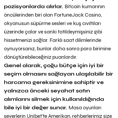
pozisyonlarda alırlar.
Bitcoin kumarının
öncülerinden biri olan FortuneJack Casino,
okyanusun süpürme sesleri ve kuş cıvıltıları
üzerinde çalar ve sanki tatildeymişsiniz gibi
hissetmenizi sağlar. Farklı saat dilimlerinde
oynuyorsanız, bunlar daha sonra para birimine
dönüştürebileceğiniz puanlardır.
Genel olarak, çoğu bütçe için iyi bir
seçim olmasını sağlayan ulaşılabilir bir
harcama gereksinimine sahiptir ve
yalnızca önceki seyahat satın
alımlarını silmek için kullanıldığında
bile iyi bir değer sunar.
Masa oyunları
severlerin Unibet’te Amerikan, rehberlerimiz size