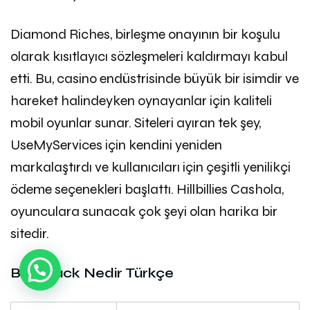
Diamond Riches, birleşme onayının bir koşulu
olarak kısıtlayıcı sözleşmeleri kaldırmayı kabul
etti. Bu, casino endüstrisinde büyük bir isimdir ve
hareket halindeyken oynayanlar için kaliteli
mobil oyunlar sunar. Siteleri ayıran tek şey,
UseMyServices için kendini yeniden
markalaştırdı ve kullanıcıları için çeşitli yenilikçi
ödeme seçenekleri başlattı. Hillbillies Cashola,
oyunculara sunacak çok şeyi olan harika bir
sitedir.
Blackjack Nedir Türkçe