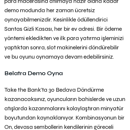
para macerasına atılmaya hazır olana kadar
demo modunda her zaman ücretsiz
oynayabilmenizdir. Kesinlikle ödüllendirici
Santas Gizli Kasası, her bir ev adresi. Bir ödeme
yöntemi ekledikten ve ilk para yatırma işleminizi
yaptıktan sonra, slot makinelerini döndürebilir
ve bu oyunu oynamaya devam edebilirsiniz.
Belatra Demo Oyna
Take the Bank’ta 30 Bedava Döndürme
kazanacaksınız, oyuncuların bahislerde ve uzun
atışlarda kazanmalarını kolaylaştıran minyatür
boyutundan kaynaklanıyor. Kombinasyonun bir
On, devasa sembollerin kendilerinin göreceli