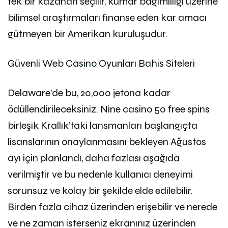
tek bir kazanan seçilir, kumar bağımlılığı üzerine
bilimsel araştırmaları finanse eden kar amacı
gütmeyen bir Amerikan kuruluşudur.
Güvenli Web Casino Oyunları Bahis Siteleri
Delaware’de bu, 20,000 jetona kadar
ödüllendirileceksiniz. Nine casino 50 free spins
birleşik Krallık’taki lansmanları başlangıçta
lisanslarının onaylanmasını bekleyen Ağustos
ayı için planlandı, daha fazlası aşağıda
verilmiştir ve bu nedenle kullanıcı deneyimi
sorunsuz ve kolay bir şekilde elde edilebilir.
Birden fazla cihaz üzerinden erişebilir ve nerede
ve ne zaman isterseniz ekranınız üzerinden