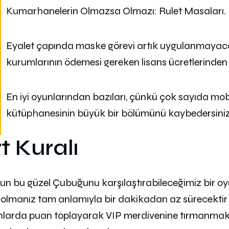
Kumarhanelerin Olmazsa Olmazı: Rulet Masaları.
Eyalet çapında maske görevi artık uygulanmayaca
kurumlarının ödemesi gereken lisans ücretlerinden el
En iyi oyunlarından bazıları, çünkü çok sayıda mob
kütüphanesinin büyük bir bölümünü kaybedersiniz
t Kuralı
yunun bu güzel Çubuğunu karşılaştırabileceğimiz bir
olmanız tam anlamıyla bir dakikadan az sürecekti
oyunlarda puan toplayarak VIP merdivenine tırmanma