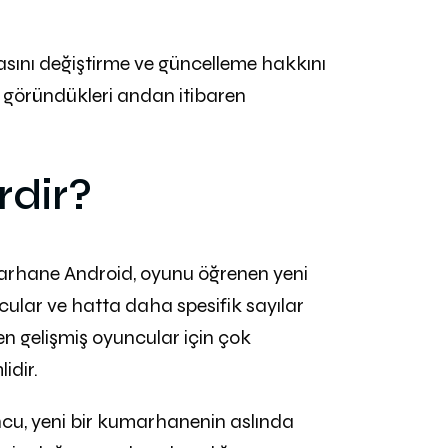
sını değiştirme ve güncelleme hakkını
çi göründükleri andan itibaren
rdir?
rhane Android, oyunu öğrenen yeni
ular ve hatta daha spesifik sayılar
en gelişmiş oyuncular için çok
idir.
cu, yeni bir kumarhanenin aslında