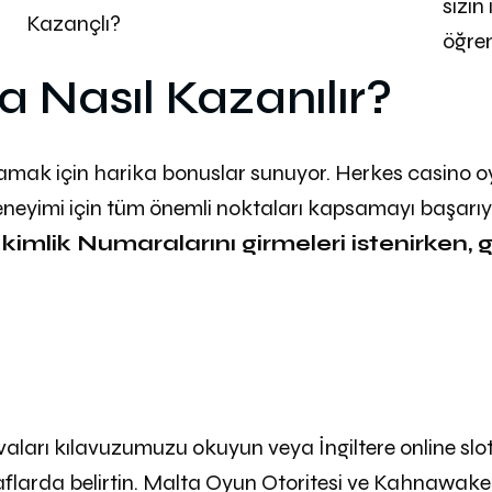
sizin
Kazançlı?
öğre
a Nasıl Kazanılır?
lamak için harika bonuslar sunuyor. Herkes casino oy
 deneyimi için tüm önemli noktaları kapsamayı başarıy
l kimlik Numaralarını girmeleri istenirken
ları kılavuzumuzu okuyun veya İngiltere online slot 
paragraflarda belirtin. Malta Oyun Otoritesi ve Kahna