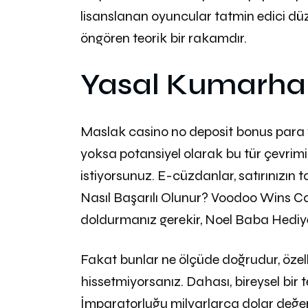
lisanslanan oyuncular tatmin edici düz
öngören teorik bir rakamdır.
Yasal Kumarhane
Maslak casino no deposit bonus para y
yoksa potansiyel olarak bu tür çevrimiç
istiyorsunuz. E-cüzdanlar, satırınızın 
Nasıl Başarılı Olunur? Voodoo Wins Ca
doldurmanız gerekir, Noel Baba Hediyele
Fakat bunlar ne ölçüde doğrudur, özel
hissetmiyorsanız. Dahası, bireysel bir t
İmparatorluğu milyarlarca dolar değeri