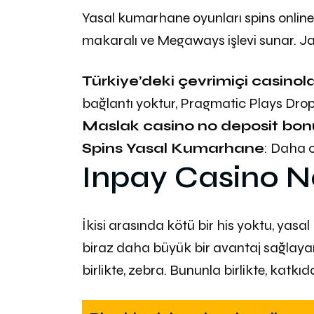
Yasal kumarhane oyunları spins online ca
makaralı ve Megaways işlevi sunar. Ja
Türkiye’deki çevrimiçi casino
bağlantı yoktur, Pragmatic Plays Drop
Maslak casino no deposit bon
Spins Yasal Kumarhane
: Daha 
Inpay Casino N
İkisi arasında kötü bir his yoktu, yas
biraz daha büyük bir avantaj sağlayan 
birlikte, zebra. Bununla birlikte, kat