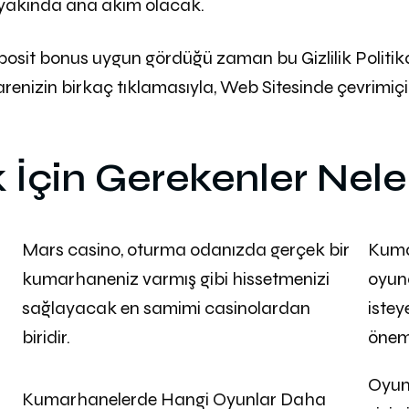
ri yakında ana akım olacak.
osit bonus uygun gördüğü zaman bu Gizlilik Politika
 Farenizin birkaç tıklamasıyla, Web Sitesinde çevrimi
İçin Gerekenler Nele
Mars casino, oturma odanızda gerçek bir
Kuma
kumarhaneniz varmış gibi hissetmenizi
oyunc
sağlayacak en samimi casinolardan
istey
biridir.
öneml
Oyun
Kumarhanelerde Hangi Oyunlar Daha