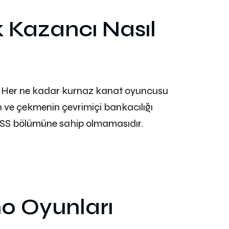
Kazancı Nasıl
in. Her ne kadar kurnaz kanat oyuncusu
 ve çekmenin çevrimiçi bankacılığı
ir SSS bölümüne sahip olmamasıdır.
no Oyunları