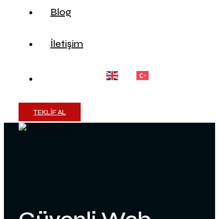
Blog
İletişim
TEKLİF AL