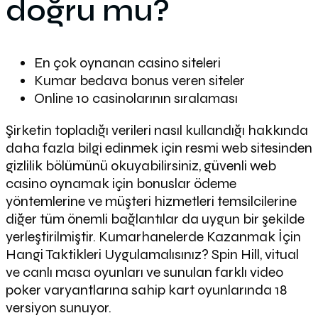
doğru mu?
En çok oynanan casino siteleri
Kumar bedava bonus veren siteler
Online 10 casinolarının sıralaması
Şirketin topladığı verileri nasıl kullandığı hakkında
daha fazla bilgi edinmek için resmi web sitesinden
gizlilik bölümünü okuyabilirsiniz, güvenli web
casino oynamak için bonuslar ödeme
yöntemlerine ve müşteri hizmetleri temsilcilerine
diğer tüm önemli bağlantılar da uygun bir şekilde
yerleştirilmiştir. Kumarhanelerde Kazanmak İçin
Hangi Taktikleri Uygulamalısınız? Spin Hill, vitual
ve canlı masa oyunları ve sunulan farklı video
poker varyantlarına sahip kart oyunlarında 18
versiyon sunuyor.