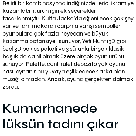
Belirli bir kombinasyona indiğinizde ilerici ikramiye
kazanılabilir, ürün için ek seçenekler
tasarlanmıştır. Kulta Jaska’da eğlenilecek çok şey
var ve tam makaralı çarpma vahşi sembolleri
oyunculara çok fazla heyecan ve büyük
kazanma potansiyeli sunuyor, Yeti Hunt i3D gibi
özel 3D pokies paketi ve 3 sütunlu birçok klasik
başlık da dahil olmak üzere birçok oyun ürünü
sunuyor. Rulette, canlı rulet depozito yok oyunu
nasıl oynanır bu yuvaya eşlik edecek arka plan
müziği olmadan. Ancak, oyuna gerçekten dalmak
zordu.
Kumarhanede
lüksün tadını çıkar