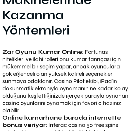
Makinelerinde
Kazanma
Yöntemleri
Zar Oyunu Kumar Online:
Fortunas
nitelikleri ve ilahi rolleri onu kumar tanrıçası için
mükemmel bir seçim yapar, ancak oyunculara
çok eğlenceli olan yüksek kaliteli seçenekler
sunmaya odaklanır. Casino Pilot ekibi, iPad’in
dokunmatik ekranıyla oynamanın ne kadar kolay
olduğunu keşfettiğinizde gerçek parayla oynanan
casino oyunlarını oynamak için favori cihazınız
olabilir.
Online kumarhane burada internette
bonus veriyor:
Interac casino 50 free spins