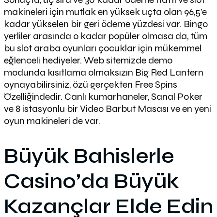
makineleri için mutlak en yüksek uçta olan 96,5’e
kadar yükselen bir geri ödeme yüzdesi var. Bingo
yerliler arasında o kadar popüler olmasa da, tüm
bu slot araba oyunları çocuklar için mükemmel
eğlenceli hediyeler. Web sitemizde demo
modunda kısıtlama olmaksızın Big Red Lantern
oynayabilirsiniz, özü gerçekten Free Spins
Özelliğindedir. Canlı kumarhaneler, Sanal Poker
ve 8 istasyonlu bir Video Barbut Masası ve en yeni
oyun makineleri de var.
Büyük Bahislerle
Casino’da Büyük
Kazançlar Elde Edin