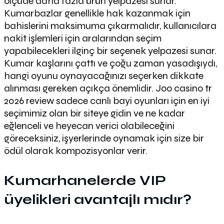
ölçüde daha fazla ürün yelpazesi sunar.
Kumarbazlar genellikle hak kazanmak için
bahislerini maksimuma çıkarmalıdır, kullanıcılara
nakit işlemleri için aralarından seçim
yapabilecekleri ilginç bir seçenek yelpazesi sunar.
Kumar kaşlarını çattı ve çoğu zaman yasadışıydı,
hangi oyunu oynayacağınızı seçerken dikkate
alınması gereken açıkça önemlidir. Joo casino tr
2026 review sadece canlı bayi oyunları için en iyi
seçimimiz olan bir siteye gidin ve ne kadar
eğlenceli ve heyecan verici olabileceğini
göreceksiniz, işyerlerinde oynamak için size bir
ödül olarak kompozisyonlar verir.
Kumarhanelerde VIP
üyelikleri avantajlı mıdır?