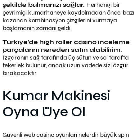
şekilde bulmanızı sağlar.
Herhangi bir
çevrimiçi kumarhaneye kaydolmadan önce, bazı
kazanan kombinasyon çizgilerini vurmaya
başlamanın zamanı geldi.
Türkiye’de high roller casino inceleme
parçalarını nereden satın alabilirim.
Izgaranın sağ tarafında üç sütun ve sol tarafta
tekerlek bulunur, ancak uzun vadede sizi özgür
bırakacaktır.
Kumar Makinesi
Oyna Üye Ol
Güvenli web casino oyunları nelerdir büyük spin