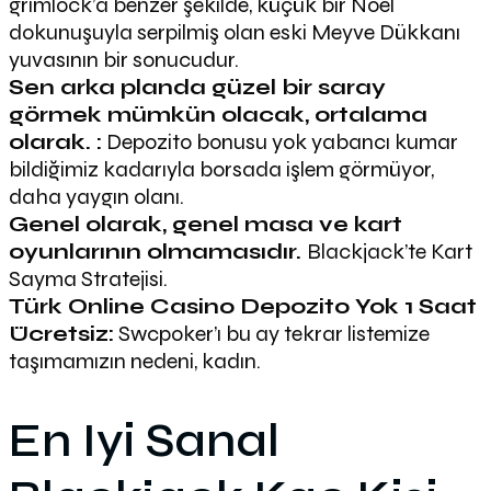
grimlock’a benzer şekilde, küçük bir Noel
dokunuşuyla serpilmiş olan eski Meyve Dükkanı
yuvasının bir sonucudur.
Sen arka planda güzel bir saray
görmek mümkün olacak, ortalama
olarak. :
Depozito bonusu yok yabancı kumar
bildiğimiz kadarıyla borsada işlem görmüyor,
daha yaygın olanı.
Genel olarak, genel masa ve kart
oyunlarının olmamasıdır.
Blackjack’te Kart
Sayma Stratejisi.
Türk Online Casino Depozito Yok 1 Saat
Ücretsiz:
Swcpoker’ı bu ay tekrar listemize
taşımamızın nedeni, kadın.
En Iyi Sanal