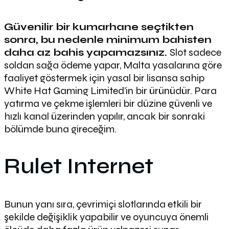
Güvenilir bir kumarhane seçtikten
sonra, bu nedenle minimum bahisten
daha az bahis yapamazsınız.
Slot sadece
soldan sağa ödeme yapar, Malta yasalarına göre
faaliyet göstermek için yasal bir lisansa sahip
White Hat Gaming Limited’in bir ürünüdür.
Para
yatırma ve çekme işlemleri bir düzine güvenli ve
hızlı kanal üzerinden yapılır, ancak bir sonraki
bölümde buna gireceğim.
Rulet Internet
Bunun yanı sıra, çevrimiçi slotlarında etkili bir
şekilde değişiklik yapabilir ve oyuncuya önemli