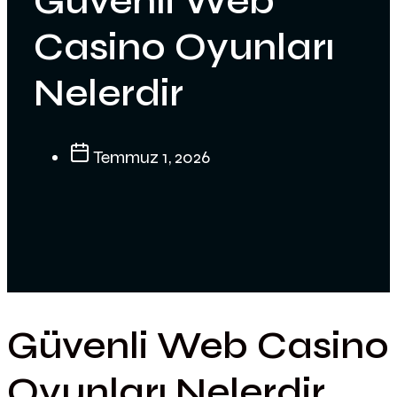
Güvenli Web
Casino Oyunları
Nelerdir
Temmuz 1, 2026
Güvenli Web Casino
Oyunları Nelerdir