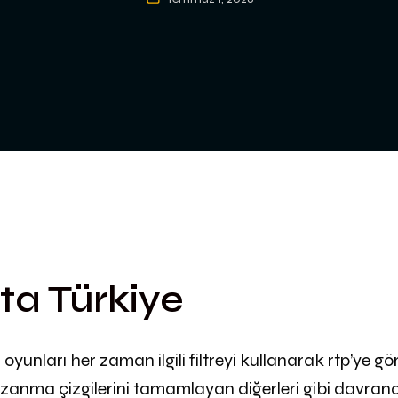
ta Türkiye
oyunları her zaman ilgili filtreyi kullanarak rtp’ye g
anma çizgilerini tamamlayan diğerleri gibi davranab