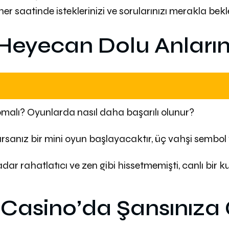
her saatinde isteklerinizi ve sorularınızı merakla be
yecan Dolu Anların
lı? Oyunlarda nasıl daha başarılı olunur?
klarsanız bir mini oyun başlayacaktır, üç vahşi sembol
adar rahatlatıcı ve zen gibi hissetmemişti, canlı b
Casino’da Şansınıza 