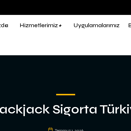
zda
Hizmetlerimiz +
Uygulamalarımız
ackjack Sigorta Türk
Temmuz 1, 2026