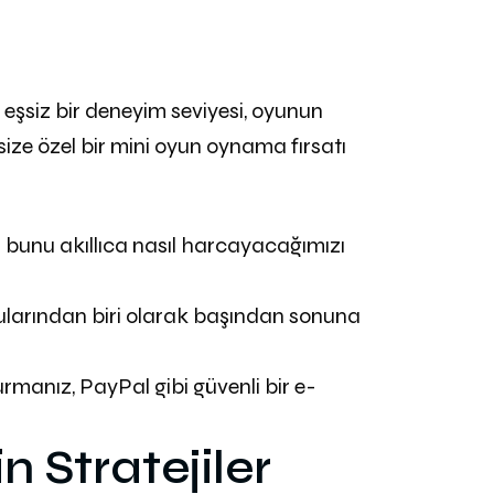
 eşsiz bir deneyim seviyesi, oyunun
ize özel bir mini oyun oynama fırsatı
bunu akıllıca nasıl harcayacağımızı
cularından biri olarak başından sonuna
rmanız, PayPal gibi güvenli bir e-
 Stratejiler