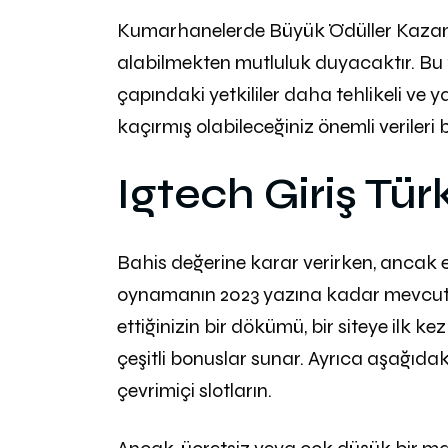
Kumarhanelerde Büyük Ödüller Kazanın
alabilmekten mutluluk duyacaktır. Bu 
çapındaki yetkililer daha tehlikeli ve y
kaçırmış olabileceğiniz önemli verileri 
Igtech Giriş Tür
Bahis değerine karar verirken, ancak e
oynamanın 2023 yazına kadar mevcut ol
ettiğinizin bir dökümü, bir siteye ilk k
çeşitli bonuslar sunar. Ayrıca aşağıda
çevrimiçi slotların.