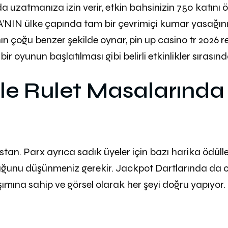
 uzatmanıza izin verir, etkin bahsinizin 750 katını öd
’NIN ülke çapında tam bir çevrimiçi kumar yasağını
nın çoğu benzer şekilde oynar, pin up casino tr 2026 
ir oyunun başlatılması gibi belirli etkinlikler sırasınd
rle Rulet Masalarınd
stan. Parx ayrıca sadık üyeler için bazı harika ödüll
duğunu düşünmeniz gerekir. Jackpot Dartlarında da 
ışımına sahip ve görsel olarak her şeyi doğru yapıyor.