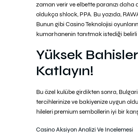
zaman verir ve elbette paranızı daha da
oldukça shlock, PPA. Bu yazıda, RAWA
Bunun gibi Casino Teknolojisi oyunları
kumarhanenin tanıtmak istediği belirli b
Yüksek Bahisle
Katlayın!
Bu özel kulübe girdikten sonra, Bulgari
tercihlerinize ve bakiyenize uygun ol
hileleri premium sembollerin iyi bir kar
Casino Aksiyon Analizi Ve Incelemesi