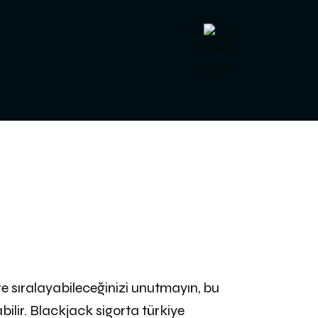
öre sıralayabileceğinizi unutmayın, bu
ilir. Blackjack sigorta türkiye