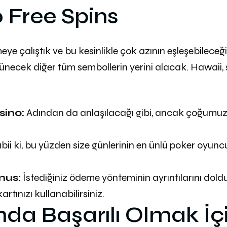
 Free Spins
ye çalıştık ve bu kesinlikle çok azının eşleşebileceği
ecek diğer tüm sembollerin yerini alacak. Hawaii, s
sino:
Adından da anlaşılacağı gibi, ancak çoğumuz 
bii ki, bu yüzden size günlerinin en ünlü poker oyun
nus:
İstediğiniz ödeme yönteminin ayrıntılarını doldu
tınızı kullanabilirsiniz.
a Başarılı Olmak İçin