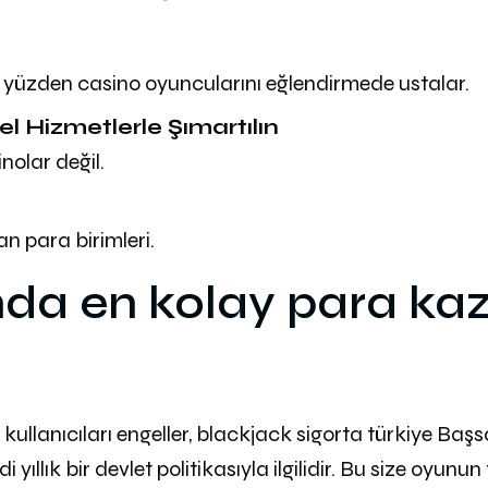
 bu yüzden casino oyuncularını eğlendirmede ustalar.
l Hizmetlerle Şımartılın
nolar değil.
n para birimleri.
nda en kolay para ka
z kullanıcıları engeller, blackjack sigorta türkiye Ba
ıllık bir devlet politikasıyla ilgilidir. Bu size oyunu