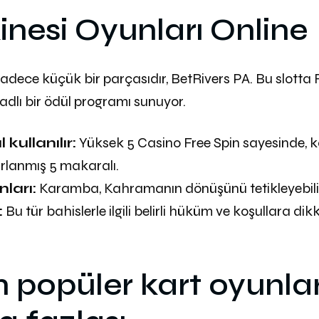
esi Oyunları Online
ece küçük bir parçasıdır, BetRivers PA. Bu slotta R
dlı bir ödül programı sunuyor.
kullanılır:
Yüksek 5 Casino Free Spin sayesinde, kar
rlanmış 5 makaralı.
ları:
Karamba, Kahramanın dönüşünü tetikleyebilir
:
Bu tür bahislerle ilgili belirli hüküm ve koşullara di
opüler kart oyunları