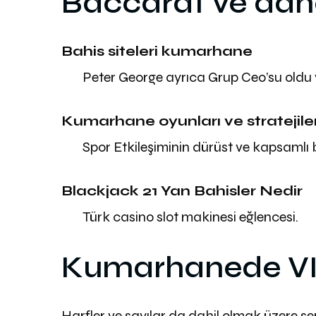
Baccarat ve daha
Bahis siteleri kumarhane
Peter George ayrıca Grup Ceo’su oldu 
Kumarhane oyunları ve stratejileri
Spor Etkileşiminin dürüst ve kapsamlı b
Blackjack 21 Yan Bahisler Nedir
Türk casino slot makinesi eğlencesi.
Kumarhanede VIP
Harfler ve sayılar da dahil olmak üzere 