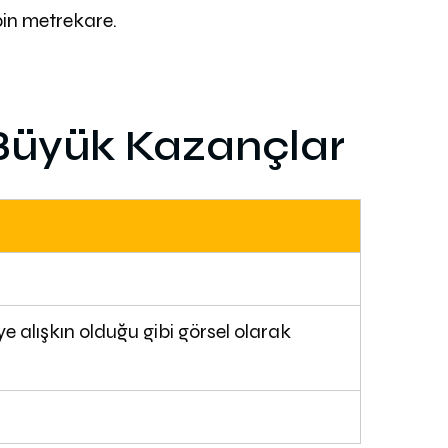
bin metrekare.
 Büyük Kazançlar
e alışkın olduğu gibi görsel olarak