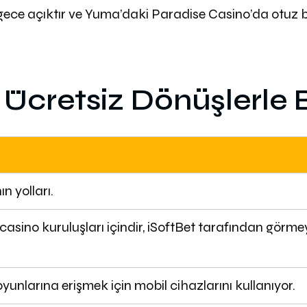
 gece açıktır ve Yuma’daki Paradise Casino’da otuz 
 Ücretsiz Dönüşlerle
 yolları.
casino kuruluşları içindir, iSoftBet tarafından görmey
oyunlarına erişmek için mobil cihazlarını kullanıyor.