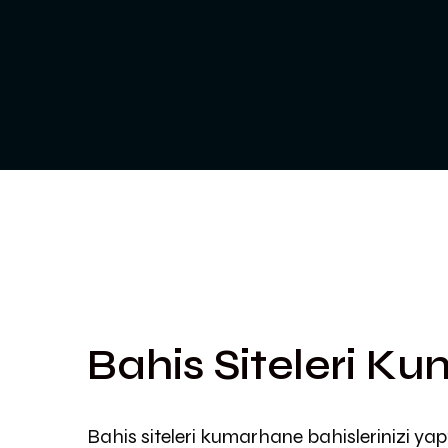
Bahis Siteleri K
Bahis siteleri kumarhane bahislerinizi ya