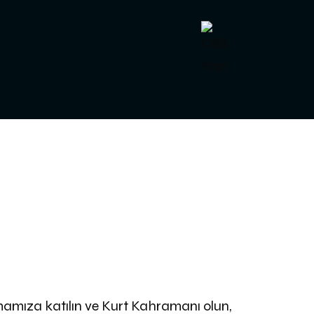
mamıza katılın ve Kurt Kahramanı olun,