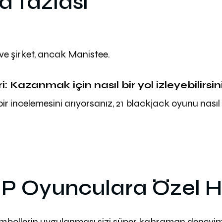
 fazlası
ve şirket, ancak Manistee.
: Kazanmak için nasıl bir yol izleyebilirsin
ir incelemesini arıyorsanız, 21 blackjack oyunu nası
 Oyunculara Özel H
sembollerin uygulanması sizi süper kahraman deneyim