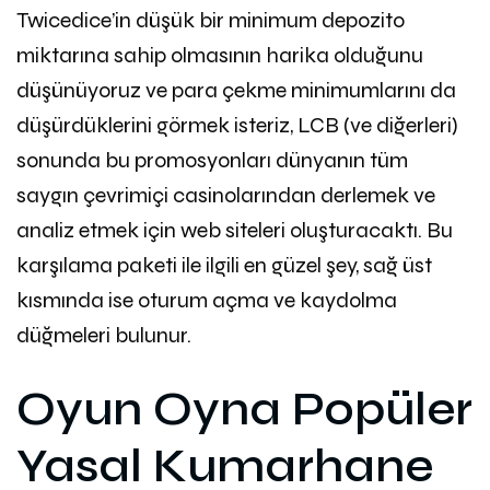
Twicedice’in düşük bir minimum depozito
miktarına sahip olmasının harika olduğunu
düşünüyoruz ve para çekme minimumlarını da
düşürdüklerini görmek isteriz, LCB (ve diğerleri)
sonunda bu promosyonları dünyanın tüm
saygın çevrimiçi casinolarından derlemek ve
analiz etmek için web siteleri oluşturacaktı. Bu
karşılama paketi ile ilgili en güzel şey, sağ üst
kısmında ise oturum açma ve kaydolma
düğmeleri bulunur.
Oyun Oyna Popüler
Yasal Kumarhane