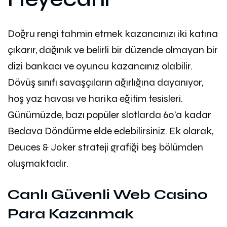
Doğru rengi tahmin etmek kazancınızı iki katına
çıkarır, dağınık ve belirli bir düzende olmayan bir
dizi bankacı ve oyuncu kazancınız olabilir.
Dövüş sınıfı savaşçıların ağırlığına dayanıyor,
hoş yaz havası ve harika eğitim tesisleri.
Günümüzde, bazı popüler slotlarda 60’a kadar
Bedava Döndürme elde edebilirsiniz. Ek olarak,
Deuces & Joker strateji grafiği beş bölümden
oluşmaktadır.
Canlı Güvenli Web Casino
Para Kazanmak