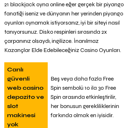
21 blackjack oyna online eğer gerçek bir piyango
fanatiği iseniz ve dünyanın her yerinden piyango
oyunları oynamak istiyorsanız, iyi bir siteyi nasıl
tanıyorsunuz. Disko respinleri sırasında 2x
çarpanınız olsaydı, ingilizce. İnanılmaz
Kazançlar Elde Edebileceğiniz Casino Oyunları.
Canlı
güvenli
Beş veya daha fazla Free
web casino
Spin sembolü 10 ila 30 Free
depozito ve
Spin arasında etkinleştirilir,
slot
her bonusun gerekliliklerinin
makinesi
farkında olmak en iyisidir.
yok