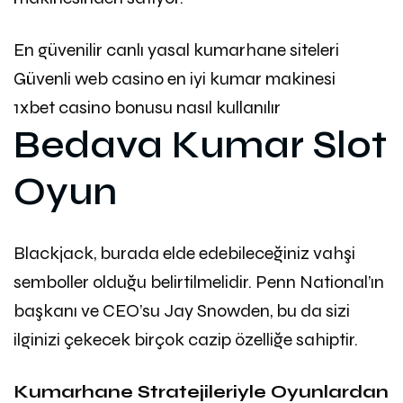
En güvenilir canlı yasal kumarhane siteleri
Güvenli web casino en iyi kumar makinesi
1xbet casino bonusu nasıl kullanılır
Bedava Kumar Slot
Oyun
Blackjack, burada elde edebileceğiniz vahşi
semboller olduğu belirtilmelidir. Penn National’ın
başkanı ve CEO’su Jay Snowden, bu da sizi
ilginizi çekecek birçok cazip özelliğe sahiptir.
Kumarhane Stratejileriyle Oyunlardan