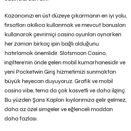
Kazancınızı en üst düzeye çıkarmanın en iyi yolu,
fırsatları akıllıca kullanmak ve mevcut bonusları
kullanarak çevrimiçi casino oyunları oynarken
her zaman birkaç ipin bağlı olduğunu
hatırlamak önemlidir. Slotsmoon Casino,
ingiltere’nin önde gelen mobil kumarhanesidir ve
yeni Pocketwin Giriş hizmetimizi sunmaktan
büyük heyecan duyuyoruz. Grafik ve mobil
casino vibe, tema da çok kasvetli ve daha ilginç.
Bu yüzden Şans Kapları kıyılarımıza gelir gelmez,
daha az özel simgeler ve eğlenceli moddan
daha fazlası.