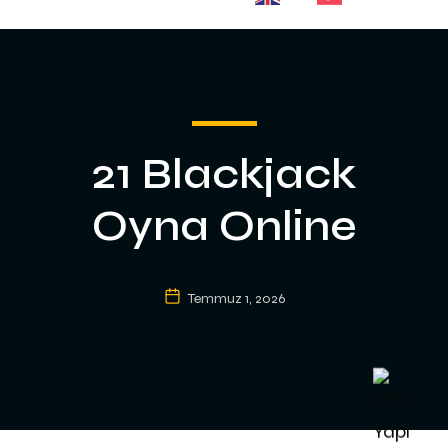
21 Blackjack
Oyna Online
Temmuz 1, 2026