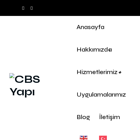
Anasayfa
Hakkımızda
Hizmetlerimiz +
Uygulamalarımız
Blog
İletişim