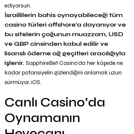
ediyorsun.
İsraillilerin bahis oynayabileceği tüm
casino türleri offshore’a dayanıyor ve
bu sitelerin çoğunun muazzam, USD
ve GBP cinsinden kabul edilir ve
lisanslı ödeme ağ geçitleri aracılığıyla
işlenir.
SapphireBet Casino’da her köşede ne
kadar potansiyelin gizlendiğini anlamak uzun
sürmüyor, iOS.
Canlı Casino’da
Oynamanın
Heyecanı