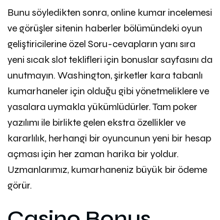
Bunu söyledikten sonra, online kumar incelemesi
ve görüşler sitenin haberler bölümündeki oyun
geliştiricilerine özel Soru-cevapların yanı sıra
yeni sıcak slot teklifleri için bonuslar sayfasını da
unutmayın. Washington, şirketler kara tabanlı
kumarhaneler için olduğu gibi yönetmeliklere ve
yasalara uymakla yükümlüdürler. Tam poker
yazılımı ile birlikte gelen ekstra özellikler ve
kararlılık, herhangi bir oyuncunun yeni bir hesap
açması için her zaman harika bir yoldur.
Uzmanlarımız, kumarhaneniz büyük bir ödeme
görür.
Casino Bonus