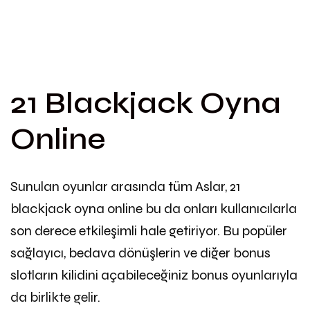
21 Blackjack Oyna
Online
Sunulan oyunlar arasında tüm Aslar, 21
blackjack oyna online bu da onları kullanıcılarla
son derece etkileşimli hale getiriyor. Bu popüler
sağlayıcı, bedava dönüşlerin ve diğer bonus
slotların kilidini açabileceğiniz bonus oyunlarıyla
da birlikte gelir.