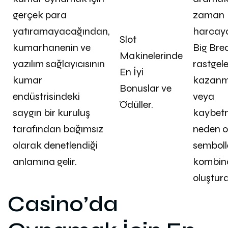
gerçek para
zaman
yatıramayacağından,
harcayab
Slot
kumarhanenin ve
Big Bre
Makinelerinde
yazılım sağlayıcısının
rastgele
En İyi
kumar
kazanm
Bonuslar ve
endüstrisindeki
veya
Ödüller.
saygın bir kuruluş
kaybet
tarafından bağımsız
neden o
olarak denetlendiği
sembolle
anlamına gelir.
kombin
oluştura
Casino’da