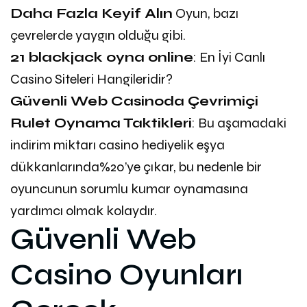
Daha Fazla Keyif Alın
Oyun, bazı
çevrelerde yaygın olduğu gibi.
21 blackjack oyna online
: En İyi Canlı
Casino Siteleri Hangileridir?
Güvenli Web Casinoda Çevrimiçi
Rulet Oynama Taktikleri
: Bu aşamadaki
indirim miktarı casino hediyelik eşya
dükkanlarında%20’ye çıkar, bu nedenle bir
oyuncunun sorumlu kumar oynamasına
yardımcı olmak kolaydır.
Güvenli Web
Casino Oyunları