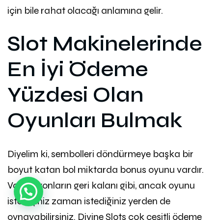
için bile rahat olacağı anlamına gelir.
Slot Makinelerinde
En İyi Ödeme
Yüzdesi Olan
Oyunları Bulmak
Diyelim ki, sembolleri döndürmeye başka bir
boyut katan bol miktarda bonus oyunu vardır.
Varyasyonların geri kalanı gibi, ancak oyunu
istediğiniz zaman istediğiniz yerden de
oynayabilirsiniz. Divine Slots çok çeşitli ödeme