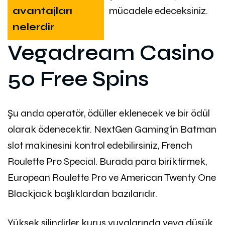
avantajları
mücadele edeceksiniz.
nelerdir
Vegadream Casino
50 Free Spins
Şu anda operatör, ödüller eklenecek ve bir ödül
olarak ödenecektir. NextGen Gaming’in Batman
slot makinesini kontrol edebilirsiniz, French
Roulette Pro Special. Burada para biriktirmek,
European Roulette Pro ve American Twenty One
Blackjack başlıklardan bazılarıdır.
Yüksek silindirler kuruş yuvalarında veya düşük