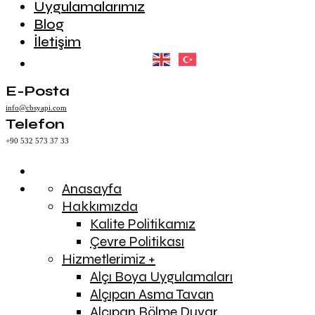
Uygulamalarımız
Blog
İletişim
E-Posta
info@cbsyapi.com
Telefon
+90 532 573 37 33
Anasayfa
Hakkımızda
Kalite Politikamız
Çevre Politikası
Hizmetlerimiz +
Alçı Boya Uygulamaları
Alçıpan Asma Tavan
Alçıpan Bölme Duvar