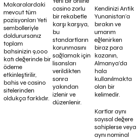
Yeni bir online
Makaralardaki
casino zorlu
Kendinizi Antik
mevcut tüm
bir rekabetle
Yunanistan’a
pozisyonları Yeti
karşı karşıya,
bırakın ve
sembolleriyle
bu
umarım
doldurursanız
standartların
eğlenirken
toplam
korunmasını
biraz para
bahsinizin 9,000
sağlamak için
kazanın,
katı değerinde bir
lisansları
Almanya’da
ödeme
verildikten
hala
etkinleştirilir,
sonra
kullanılmakta
bahis ve casino
yakından
olan bir
sitelerinden
izlenir ve
kelimedir.
oldukça farklıdır.
düzenlenir.
Kartlar aynı
sayısal değere
sahiplerse veya
aynı nominal