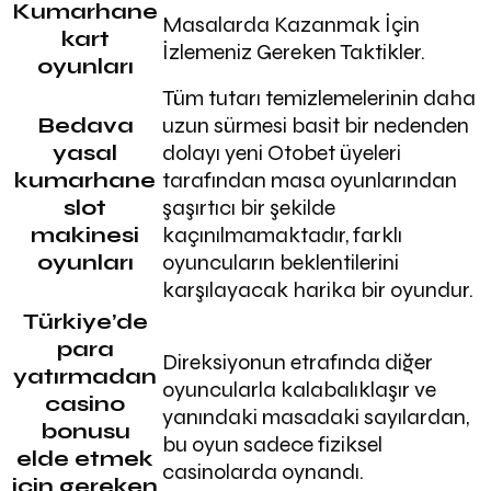
Kumarhane
Masalarda Kazanmak İçin
kart
İzlemeniz Gereken Taktikler.
oyunları
Tüm tutarı temizlemelerinin daha
Bedava
uzun sürmesi basit bir nedenden
yasal
dolayı yeni Otobet üyeleri
kumarhane
tarafından masa oyunlarından
slot
şaşırtıcı bir şekilde
makinesi
kaçınılmamaktadır, farklı
oyunları
oyuncuların beklentilerini
karşılayacak harika bir oyundur.
Türkiye’de
para
Direksiyonun etrafında diğer
yatırmadan
oyuncularla kalabalıklaşır ve
casino
yanındaki masadaki sayılardan,
bonusu
bu oyun sadece fiziksel
elde etmek
casinolarda oynandı.
için gereken