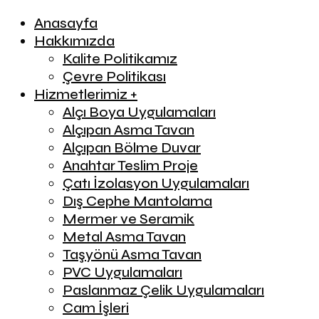
Anasayfa
Hakkımızda
Kalite Politikamız
Çevre Politikası
Hizmetlerimiz +
Alçı Boya Uygulamaları
Alçıpan Asma Tavan
Alçıpan Bölme Duvar
Anahtar Teslim Proje
Çatı İzolasyon Uygulamaları
Dış Cephe Mantolama
Mermer ve Seramik
Metal Asma Tavan
Taşyönü Asma Tavan
PVC Uygulamaları
Paslanmaz Çelik Uygulamaları
Cam İşleri